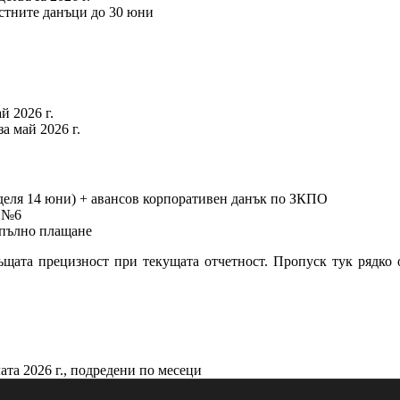
стните данъци до 30 юни
й 2026 г.
а май 2026 г.
еделя 14 юни) + авансов корпоративен данък по ЗКПО
и №6
 пълно плащане
ата прецизност при текущата отчетност. Пропуск тук рядко о
ата 2026 г., подредени по месеци