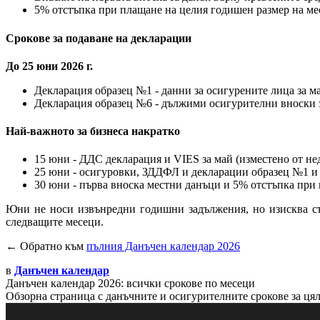
5% отстъпка при плащане на целия годишен размер на ме
Срокове за подаване на декларации
До 25 юни 2026 г.
Декларация образец №1 - данни за осигурените лица за ма
Декларация образец №6 - дължими осигурителни вноски з
Най-важното за бизнеса накратко
15 юни - ДДС декларация и VIES за май (изместено от н
25 юни - осигуровки, ЗДДФЛ и декларации образец №1 
30 юни - първа вноска местни данъци и 5% отстъпка при
Юни не носи извънредни годишни задължения, но изисква същ
следващите месеци.
← Обратно към
пълния Данъчен календар 2026
в
Данъчен календар
Данъчен календар 2026: всички срокове по месеци
Обзорна страница с данъчните и осигурителните срокове за цял