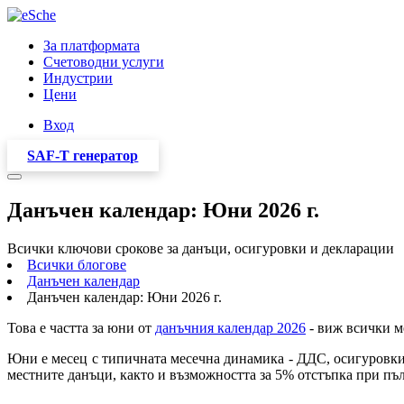
За платформата
Счетоводни услуги
Индустрии
Цени
Вход
SAF-T генератор
Данъчен календар: Юни 2026 г.
Всички ключови срокове за данъци, осигуровки и декларации
Всички блогове
Данъчен календар
Данъчен календар: Юни 2026 г.
Това е частта за юни от
данъчния календар 2026
- виж всички м
Юни е месец с типичната месечна динамика - ДДС, осигуровки, 
местните данъци, както и възможността за 5% отстъпка при пъ