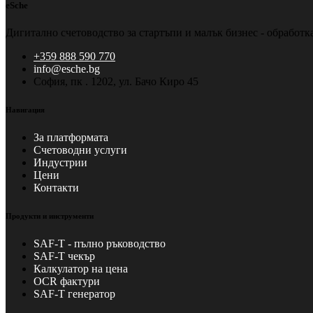
eSche
Дигитално счетоводство за стартъпи и малък бизнес - обработ
+359 888 590 770
info@esche.bg
София, пк . 1202, ул. Бачо Киро 45
Навигация
За платформата
Счетоводни услуги
Индустрии
Цени
Контакти
Продукти и инструменти
SAF-T - пълно ръководство
SAF-T чекър
Калкулатор на цена
OCR фактури
SAF-T генератор