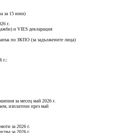
ва за 15 юни)
26 г.
дажби) и VIES декларация
данък по ЗКПО (за задължените лица)
 г.:
шения за месец май 2026 г.
аем, изплатени през май
оти за 2026 г.
ства за 2026 г.