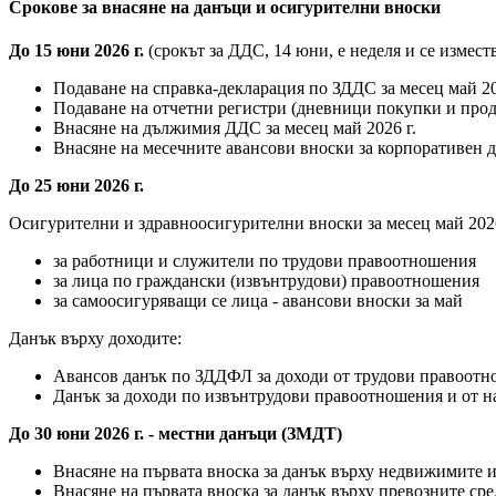
Срокове за внасяне на данъци и осигурителни вноски
До 15 юни 2026 г.
(срокът за ДДС, 14 юни, е неделя и се измест
Подаване на справка-декларация по ЗДДС за месец май 20
Подаване на отчетни регистри (дневници покупки и про
Внасяне на дължимия ДДС за месец май 2026 г.
Внасяне на месечните авансови вноски за корпоративен 
До 25 юни 2026 г.
Осигурителни и здравноосигурителни вноски за месец май 2026
за работници и служители по трудови правоотношения
за лица по граждански (извънтрудови) правоотношения
за самоосигуряващи се лица - авансови вноски за май
Данък върху доходите:
Авансов данък по ЗДДФЛ за доходи от трудови правоотно
Данък за доходи по извънтрудови правоотношения и от н
До 30 юни 2026 г. - местни данъци (ЗМДТ)
Внасяне на първата вноска за данък върху недвижимите им
Внасяне на първата вноска за данък върху превозните сред