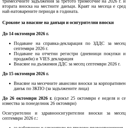
тримесечните задължения за третото тримесечие на 2026 г. и
втората вноска на местните данъци. Краят на месеца е сред
най-натоварените периоди в годината.
Срокове за внасяне на данъци и осигурителни вноски
До 14 октомври 2026 г.
Подаване на справка-декларация по ЗДДС за месец
септември 2026 г.
Подаване на отчетни регистри (дневници покупки и
продажби) и VIES декларация
Внасяне на дължимия ДДС за месец септември 2026 г.
До 15 октомври 2026 г.
Внасяне на месечните авансови вноски за корпоративен
данък по ЗКПО (за задължените лица)
До 26 октомври 2026 г.
(срокът 25 октомври е неделя и се
измества за понеделник 26 октомври)
Осигурителни и здравноосигурителни вноски за месец
септември 2026 г.:
за работници и служители по трудови правоотношения