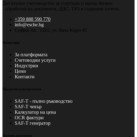
Дигитално счетоводство за стартъпи и малък бизнес
- обработка на документи, ДДС, ТРЗ и годишни отчети.
+359 888 590 770
info@esche.bg
София, пк . 1202, ул. Бачо Киро 45
Навигация
За платформата
Счетоводни услуги
Индустрии
Цени
Контакти
Продукти и инструменти
SAF-T - пълно ръководство
SAF-T чекър
Калкулатор на цена
OCR фактури
SAF-T генератор
Правни документи