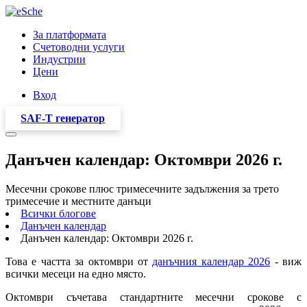
За платформата
Счетоводни услуги
Индустрии
Цени
Вход
SAF-T генератор
Данъчен календар: Октомври 2026 г.
Месечни срокове плюс тримесечните задължения за трето
тримесечие и местните данъци
Всички блогове
Данъчен календар
Данъчен календар: Октомври 2026 г.
Това е частта за октомври от
данъчния календар 2026
- виж
всички месеци на едно място.
Октомври съчетава стандартните месечни срокове с