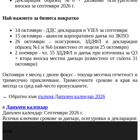
Декларация образец №6 - дължими осигурителни
вноски за септември 2026 г.
Най-важното за бизнеса накратко
14 октомври - ДДС декларация и VIES за септември
15 октомври - авансов корпоративен данък по ЗКПО
26 октомври - осигуровки, ЗДДФЛ и декларации
образец №1 и №6 (изместено от неделя 25 октомври)
2 ноември - чл. 55 ЗДДФЛ и данък при източника за Q3
+ втора вноска местни данъци (изместено от събота 31
октомври)
Октомври е месец с двоен фокус - текуща месечна отчетност и
тримесечно приключване. Тримесечните срокове в края на
месеца са сред най-често пропусканите.
← Обратно към
пълния Данъчен календар 2026
в
Данъчен календар
Данъчен календар: Септември 2026 г.
Всички ключови срокове за данъци, осигуровки и декларации
eSche