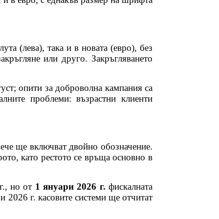
та (лева), така и в новата (евро), без
акръгляне или друго. Закръгляването
густ; опити за доброволна кампания са
алните проблеми: възрастни клиенти
 вече ще включват двойно обозначение.
рото, като рестото се връща основно в
г., но от
1 януари 2026 г.
фискалната
и 2026 г. касовите системи ще отчитат