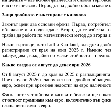
и ясно изписване.
Периодът на двойно обозначаване о
Защо двойното етикетиране е ключово
Законът цели два основни ефекта. Първо, потребителит
объркване или подвеждане. Второ, да се избегнат н
трябва да работи по математически метод до втория зн
Някои търговци, като Lidl и Kaufland, въведоха дво
регистрирани от края на юни 2025 г. Именно тез
заблуждават, виждайки по-малки стойности – предпола
Какво следва от август до декември 2026
От 8 август 2025 г. до края на 2025 г. разплащаният
През януари 2026 г. започва т.нар. "двойно обращение
евро, освен при временен недостиг на евро наличност
Фискалните устройства и касовите бележки ще показв
отчетност преминава към евро, включително във фиска
плащанията само в евро.