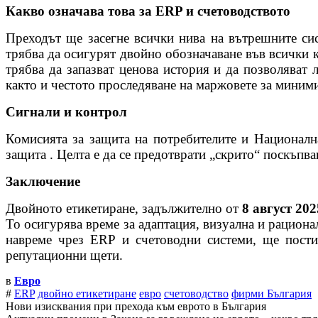
Какво означава това за ERP и счетоводството
Преходът ще засегне всички нива на вътрешните си
трябва да осигурят двойно обозначаване във всички 
трябва да запазват ценова история и да позволяват 
както и честото проследяване на маржовете за миним
Сигнали и контрол
Комисията за защита на потребителите и Националн
защита . Целта е да се предотврати „скрито“ поскъпва
Заключение
Двойното етикетиране, задължително от
8 август 202
То осигурява време за адаптация, визуална и рациона
навреме чрез ERP и счетоводни системи, ще пости
репутационни щети.
в
Евро
#
ERP
двойно етикетиране
евро
счетоводство
фирми България
Нови изисквания при прехода към еврото в България