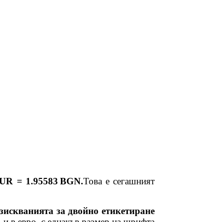
EUR = 1.95583 BGN.
Това е сегашният
 изискванията за двойно етикетиране
 и в евро, с еднакъв размер на шрифта