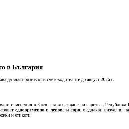
то в България
ва да знаят бизнесът и счетоводителите до август 2026 г.
кувани изменения в Закона за въвеждане на еврото в Републик
посочват
едновременно в левове и евро
, с еднакви визуални п
ежки и етикети.