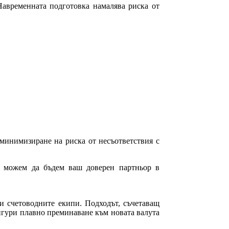
Навременната подготовка намалява риска от
 минимизиране на риска от несъответствия с
е можем да бъдем ваш доверен партньор в
 и счетоводните екипи. Подходът, съчетаващ
игури плавно преминаване към новата валута