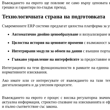
Въвеждането на еврото ще повлияе не само върху ценовата 
грешки и гарантира по-гладък преход.
Технологичната страна на подготовката
Съвременните ERP системи предлагат цялостна платформа за у
Автоматично двойно ценообразуване
и визуализиране в
Цялостна история на ценовите промени
с възможност з
Интегрирани модули за обмен на данни
с външни порта
Гъвкаво управление на интерфейсите
за предоставяне 
Интеграцията на тези функционалности в рамките на единна 
нормативните изисквания.
Ако имате или се интересувате от въвеждането на тази т
дигитализацията и да улесним процесите.
Въвеждането на еврото е процес с висока регулаторна значим
актуална информация, стриктно спазване на изискванията и е
и пълно съответствие със закона.