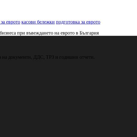
 за еврото
касови бележки
подготовка за еврото
бизнеса при въвеждането на еврото в България
ка на документи, ДДС, ТРЗ и годишни отчети.