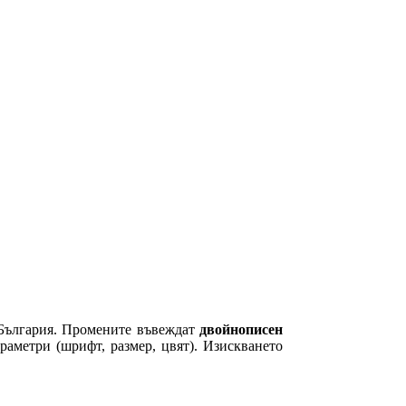
а България. Промените въвеждат
двойнописен
араметри (шрифт, размер, цвят). Изискването