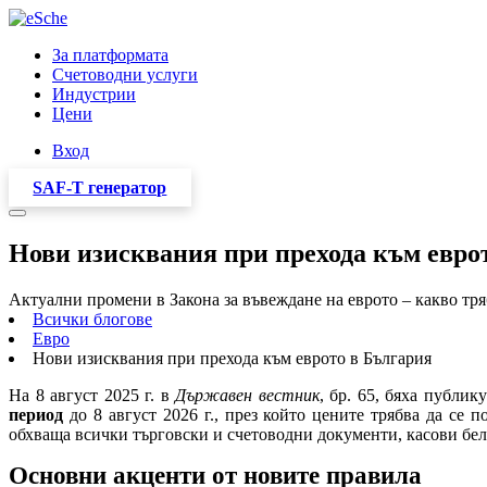
За платформата
Счетоводни услуги
Индустрии
Цени
Вход
SAF-T генератор
Нови изисквания при прехода към евро
Актуални промени в Закона за въвеждане на еврото – какво тряб
Всички блогове
Евро
Нови изисквания при прехода към еврото в България
На 8 август 2025 г. в
Държавен вестник
, бр. 65, бяха публи
период
до 8 август 2026 г., през който цените трябва да се 
обхваща всички търговски и счетоводни документи, касови бел
Основни акценти от новите правила