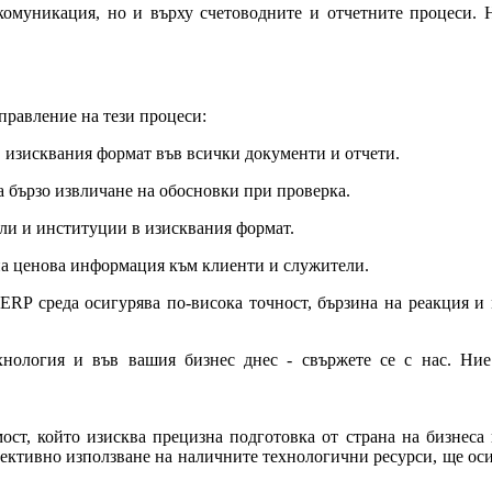
комуникация, но и върху счетоводните и отчетните процеси. 
правление на тези процеси:
 изисквания формат във всички документи и отчети.
а бързо извличане на обосновки при проверка.
ли и институции в изисквания формат.
на ценова информация към клиенти и служители.
ERP среда осигурява по-висока точност, бързина на реакция и
ехнология и във вашия бизнес днес - свържете се с нас. Ни
ост, който изисква прецизна подготовка от страна на бизнеса
фективно използване на наличните технологични ресурси, ще ос