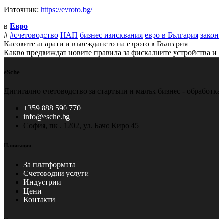
Източник:
https://evroto.bg/
в
Евро
#
#счетоводство
НАП
бизнес изисквания
евро в България
закон
Касовите апарати и въвеждането на еврото в България
Какво предвиждат новите правила за фискалните устройства и 
eSche
Дигитално счетоводство за стартъпи и малък бизнес - обработ
+359 888 590 770
info@esche.bg
София, пк . 1202, ул. Бачо Киро 45
Навигация
За платформата
Счетоводни услуги
Индустрии
Цени
Контакти