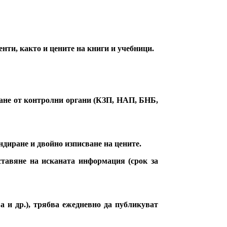
нти, както и цените на книги и учебници.
кане от контролни органи (КЗП, НАП, БНБ,
ндиране и двойно изписване на цените.
ставяне на исканата информация (срок за
а и др.), трябва ежедневно да публикуват