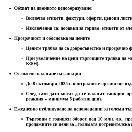
Обхват на двойното ценообразуване:
Включва етикети, фактури, оферти, ценови лист
Изключения са: добавки за гориво, етикети от ел
Прозрачност и обосновка на цените
Цените трябва да са добросъвестно и прозрачно 
При увеличение на цени търговците трябва да м
КФН).
Отложено налагане на санкции
До 8 октомври 2025 г. контролните органи ще изд
След тази дата могат да се налагат санкции п
реакция – минимум 5 работни дни).
Ежедневно публикуване на ценови данни за големи тъ
Търговци с годишен оборот над 10 млн. лв., пр
продажните си цени за „голямата потребителска