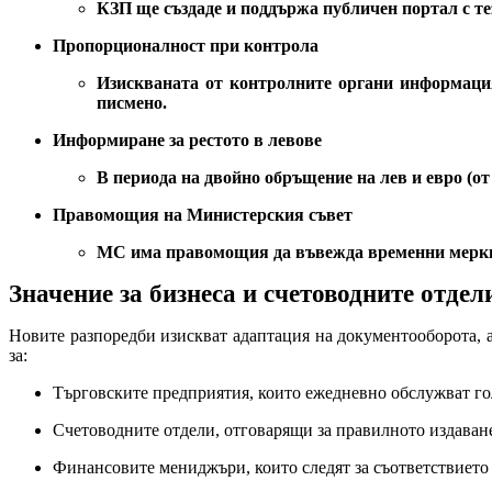
КЗП ще създаде и поддържа публичен портал с те
Пропорционалност при контрола
Изискваната от контролните органи информация
писмено.
Информиране за рестото в левове
В периода на двойнo обръщение на лев и евро (от
Правомощия на Министерския съвет
МС има правомощия да въвежда временни мерки п
Значение за бизнеса и счетоводните отдел
Новите разпоредби изискват адаптация на документооборота, 
за:
Търговските предприятия, които ежедневно обслужват го
Счетоводните отдели, отговарящи за правилното издаван
Финансовите мениджъри, които следят за съответствието