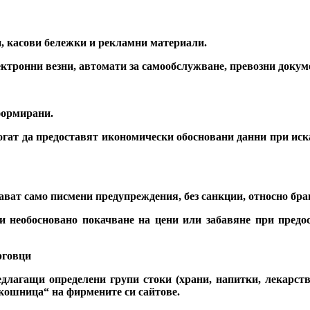
и, касови бележки и рекламни материали.
ектронни везни, автомати за самообслужване, превозни докуме
формирани.
огат да предоставят икономически обосновани данни при ис
ават само писмени предупреждения, без санкции, относно бра
ри необосновано покачване на цени или забавяне при предо
рговци
едлагащи определени групи стоки (храни, напитки, лекарств
 кошница“ на фирмените си сайтове.