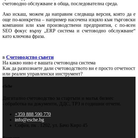
счетоводно обслужване в обща, последователна среда.
Ако искаш, можем да направим следваща версия, която да е
още по-конкретна – например насочена изцяло към търговски
компании или към производствени предприятия, с по-ясен
SEO фокус върху „ERP система и счетоводно обслужване“
като ключова фраза.
в
Счетоводство съвети
На какво ниво е вашата счетоводна система
Как да разпознаете дали счетоводството ви е просто отчетност
или реален управленски инструмент?
eSche
Дигитално счетоводство за стартъпи и малък бизнес
- обработка на документи, ДДС, ТРЗ и годишни отчети.
+359 888 590 770
info@esche.bg
София, пк . 1202, ул. Бачо Киро 45
Навигация