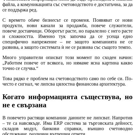
файла, а комуникацията със счетоводството е достатъчна, за да
се поддържа ред.
С времето обаче бизнесът се променя. Появяват се нови
продукти, нови канали за продажба, повече служители,
повече доставчици. Оборотът расте, но паралелно с него расте
и сложността. Именно тук започва да се усеща едно
специфично напрежение – не защото компанията не се
развива, а защото системата ѝ не се развива със същото темпо.
Много управители описват този момент по сходен начин:
„Работим повече от всякога, но нямаме ясна картина какво
точно се случва.“
Това рядко е проблем на счетоводството само по себе си. По-
често е сигнал, че липсва цялостна финансова архитектура.
Когато информацията съществува, но
не е свързана
В повечето растящи компании данните не липсват. Напротив
– те са навсякъде. Има ERP система за търговската дейност,
складов модул, банкови справки, външно счетоводно
обслужване, различни вътрешни отчети.