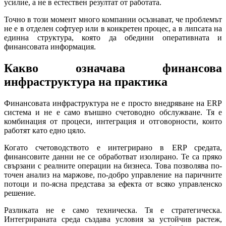
усилие, а не в естествен резултат от работата.
Точно в този момент много компании осъзнават, че проблемът
не е в отделен софтуер или в конкретен процес, а в липсата на
единна структура, която да обедини оперативната и
финансовата информация.
Какво означава финансова
инфраструктура на практика
Финансовата инфраструктура не е просто внедряване на ERP
система и не е само външно счетоводно обслужване. Тя е
комбинация от процеси, интеграция и отговорности, които
работят като едно цяло.
Когато счетоводството е интегрирано в ERP средата,
финансовите данни не се обработват изолирано. Те са пряко
свързани с реалните операции на бизнеса. Това позволява по-
точен анализ на маржове, по-добро управление на паричните
потоци и по-ясна представа за ефекта от всяко управленско
решение.
Разликата не е само техническа. Тя е стратегическа.
Интегрираната среда създава условия за устойчив растеж,