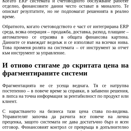
Когато ERP системата и счетоводното обслужване работят
отделно, финансовите данни често остават в миналото. Те
описват резултатите, но не подпомагат решенията в реално
време.
Обратното, когато счетоводството е част от интегрирана ERP
среда, всяка операция – продажба, доставка, разход, плащане –
автоматично се отразява в общата финансова картина.
Данните се въвеждат веднъж и се използват на всички нива.
Това променя ролята на системата – от инструмент за отчет
към инструмент за управление.
И отново стигаме до скритата цена на
фрагментираните системи
Фрагментацията не се усеща веднага. Тя се натрупва
постепенно – в повече време за справки, в забавени решения,
в липса на точна информация за рентабилност по продукт или
клиент.
С нарастването на бизнеса тази цена става по-видима.
Управителят започва да разчита все повече на лична
преценка, защото системата не дава достатъчно бърз и ясен
отговор. Финансовият контрол се превръща в допълнително