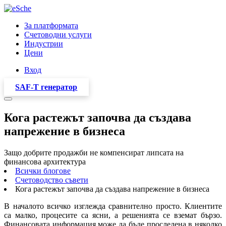
За платформата
Счетоводни услуги
Индустрии
Цени
Вход
SAF-T генератор
Кога растежът започва да създава
напрежение в бизнеса
Защо добрите продажби не компенсират липсата на
финансова архитектура
Всички блогове
Счетоводство съвети
Кога растежът започва да създава напрежение в бизнеса
В началото всичко изглежда сравнително просто. Клиентите
са малко, процесите са ясни, а решенията се вземат бързо.
Финансовата информация може да бъде проследена в няколко