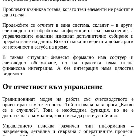
Проблемът възниква тогава, когато тези елементи не работят в
една среда.
Продажбите се отчитат в една система, складът – в друга,
счетоводството обработва информацията със закъснение, а
управленските анализи изискват допълнително събиране и
преработване на данни. Всяка стъпка по веригата добавя риск
от неточност и загуба на време.
В такава ситуация бизнесът формално има софтуер и
счетоводно обслужване, но на практика няма пълна
финансова интеграция. А без интеграция няма цялостна
видимост.
От отчетност към управление
Традиционният модел на работа със счетоводството е
ориентиран към отчетността. Той отговаря на въпроса „Какво
се е случило?“. Това е необходима функция, но не е
достатъчна за компания, която иска да расте устойчиво.
Управлението изисква различен тип информация –
навременна, детайлна и свързана с оперативните процеси.