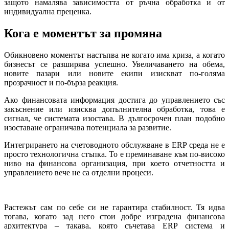
защото намалява зависимостта от ръчна обработка и от
индивидуална преценка.
Кога е моментът за промяна
Обикновено моментът настъпва не когато има криза, а когато
бизнесът се разширява успешно. Увеличаването на обема,
новите пазари или новите екипи изискват по-голяма
прозрачност и по-бърза реакция.
Ако финансовата информация достига до управлението със
закъснение или изисква допълнителна обработка, това е
сигнал, че системата изостава. В дългосрочен план подобно
изоставане ограничава потенциала за развитие.
Интегрирането на счетоводното обслужване в ERP среда не е
просто технологична стъпка. То е преминаване към по-високо
ниво на финансова организация, при което отчетността и
управлението вече не са отделни процеси.
Растежът сам по себе си не гарантира стабилност. Тя идва
тогава, когато зад него стои добре изградена финансова
архитектура – такава, която съчетава ERP система и