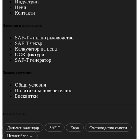
Индустрии
Цени
Контакти
Продукти и инструменти
SAF-T - пълно ръководство
SAF-T чекър
Калкулатор на цена
OCR фактури
SAF-T генератор
Правни документи
Общи условия
Политика за поверителност
Бисквитки
Теми от блога
Данъчен календар
SAF-T
Евро
Счетоводство съвети
Целият блог →