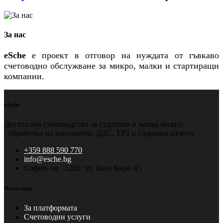
За нас
eSche
е проект в отговор на нуждата от гъвкаво
счетоводно обслужване за микро, малки и стартиращи
компании.
eSche
Дигитално счетоводство за стартъпи и малък бизнес
- обработка на документи, ДДС, ТРЗ и годишни отчети.
+359 888 590 770
info@esche.bg
София, пк . 1202, ул. Бачо Киро 45
Навигация
За платформата
Счетоводни услуги