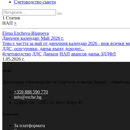
Счетоводство съвети
1 Статия
НАП
×
Elena Encheva-Blagoeva
Данъчен календар: Май 2026 г.
Това е частта за май от данъчния календар 2026 - виж всички 
ДДС, осигуровки, данък върху доходит...
#счетоводство
ДДС
Данъци
НАП
авансов данък ЗДДФЛ
1.05.2026 г.
eSche
Дигитално счетоводство за стартъпи и малък бизнес - обработ
+359 888 590 770
info@esche.bg
София, пк . 1202, ул. Бачо Киро 45
Навигация
За платформата