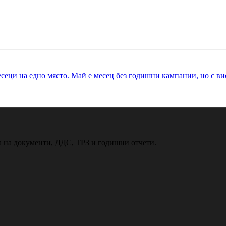
месеци на едно място. Май е месец без годишни кампании, но с 
ка на документи, ДДС, ТРЗ и годишни отчети.