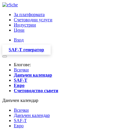
За платформата
Счетоводни услуги
Индустрии
Цени
Вход
SAF-T генератор
Блогове:
Всички
Данъчен календар
SAF-T
Евро
Счетоводство съвети
Данъчен календар
Всички
Данъчен календар
SAF-T
Евро