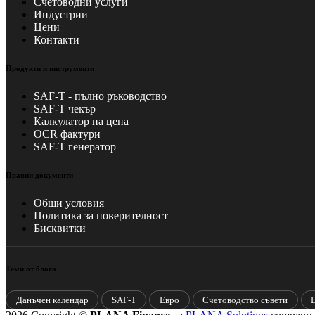
Счетоводни услуги
Индустрии
Цени
Контакти
Продукти и инструменти
SAF-T - пълно ръководство
SAF-T чекър
Калкулатор на цена
OCR фактури
SAF-T генератор
Правни документи
Общи условия
Политика за поверителност
Бисквитки
Теми от блога
Данъчен календар
SAF-T
Евро
Счетоводство съвети